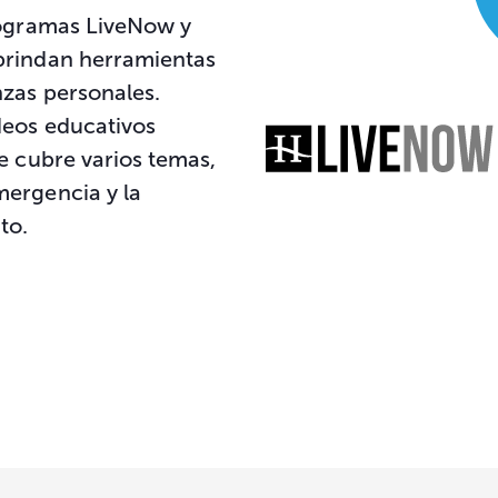
rogramas LiveNow y
brindan herramientas
nzas personales.
deos educativos
e cubre varios temas,
mergencia y la
to.