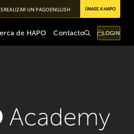
ÚNASE A HAPO
ES
REALIZAR UN PAGO
ENGLISH
erca de HAPO
Contacto
LOGIN