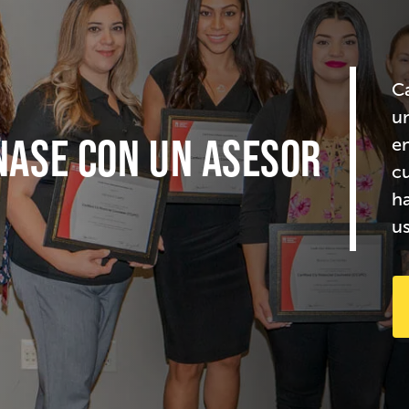
C
u
NASE CON UN ASESOR
en
cu
h
u