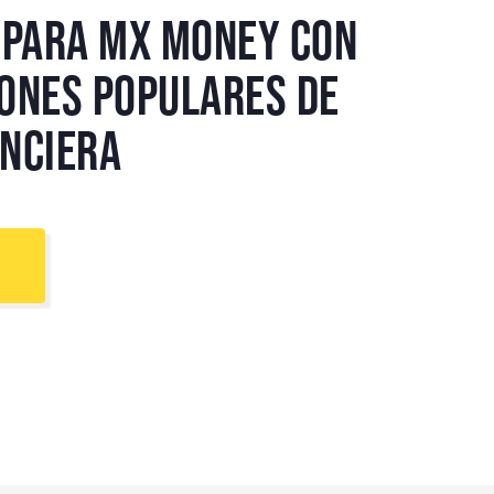
mpara MX Money con
iones populares de
anciera