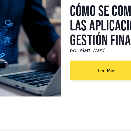
Cómo se co
las aplicac
gestión fin
por Matt Ward
Lee Más