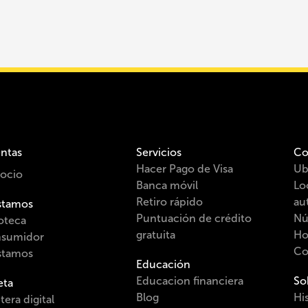
ntas
Servicios
Co
Hacer Pago de Visa
Ub
ocio
Banca móvil
Lo
Retiro rápido
au
stamos
Puntuación de crédito
Nú
oteca
gratuita
Ho
sumidor
Co
stamos
Educación
Educacion financiera
So
eta
Blog
His
etera digital