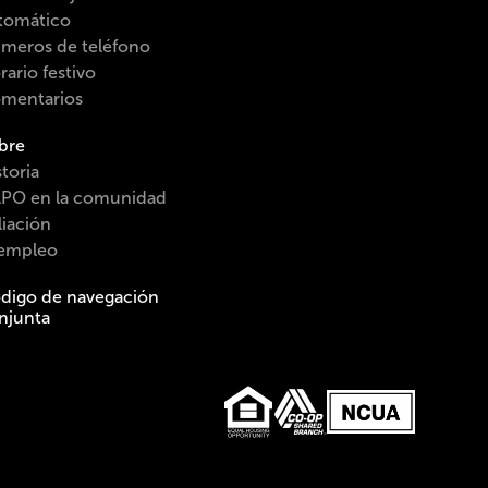
tomático
meros de teléfono
rario festivo
mentarios
bre
toria
PO en la comunidad
liación
 empleo
digo de navegación
njunta