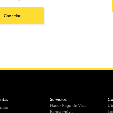
Cancelar
ntas
Servicios
Co
Hacer Pago de Visa
Ub
ocio
Banca móvil
Lo