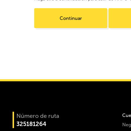
Continuar
Número de ruta
Cue
325181264
Neg