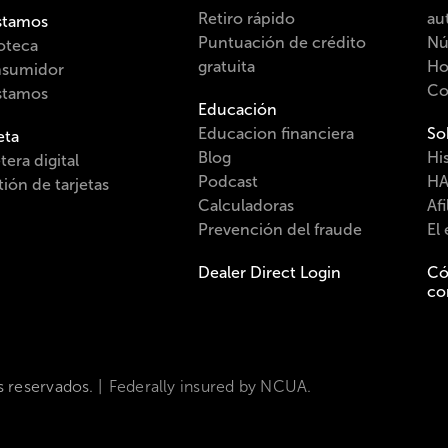
Retiro rápido
au
stamos
Puntuación de crédito
Nú
oteca
gratuita
Ho
sumidor
Co
stamos
Educación
Educacion financiera
So
eta
Blog
His
etera digital
Podcast
HA
ión de tarjetas
Calculadoras
Afi
Prevención del fraude
El
Dealer Direct Login
Có
co
 reservados.
Federally insured by NCUA.